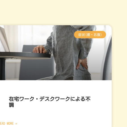
症状(腰・お腹)
在宅ワーク・デスクワークによる不
調
EAD MORE »