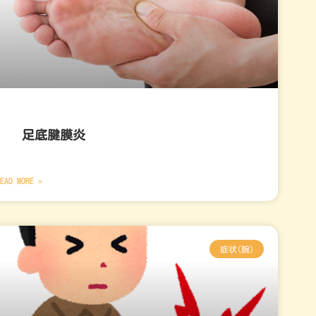
足底腱膜炎
EAD MORE »
症状(腕)