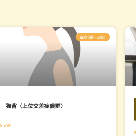
症状(腰・お腹)
猫背（上位交差症候群）
D MORE »
R