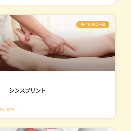
部位別症状一覧
シンスプリント
EAD MORE »