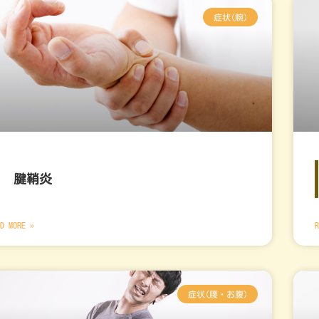
症状(腕)
腱鞘炎
D MORE »
R
症状(腰・お腹)